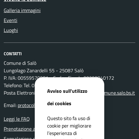
Galleria immagini
Eventi
Luoghi
CONTATTI
Comune di Salò
Lungolago Zanardelli 55 - 25087 Salò
P. IVA: 00559570981 - Codice Fiscale 00399840172
Telefono: Tel. 0365-296801
Avviso sull'utilizzo
Posta Elettronica Certificata:
protocollo@pec.comune.salo.bs.it
dei cookies
Email:
protocollo@comune.salo.bs.it
Questo sito fa uso di
Leggi le FAQ
cookie per migliorare
Prenotazione appuntamento
l’esperienza di
Segnalazione disservizio