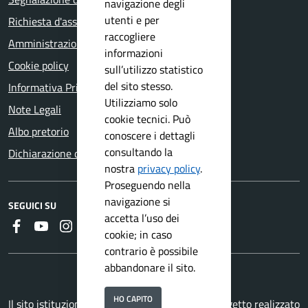
navigazione degli
utenti e per
Richiesta d'assistenza
raccogliere
Amministrazione trasparente
informazioni
Cookie policy
sull’utilizzo statistico
del sito stesso.
Informativa Privacy
Utilizziamo solo
Note Legali
cookie tecnici. Può
Albo pretorio
conoscere i dettagli
consultando la
Dichiarazione di accessibilità
nostra
privacy policy
.
Proseguendo nella
navigazione si
SEGUICI SU
accetta l’uso dei
Faceboook
Youtube
Instagram
RSS
cookie; in caso
contrario è possibile
abbandonare il sito.
HO CAPITO
Il sito istituzionale del Comune di Salò è un progetto realizzato