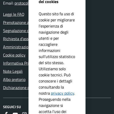
dei cookies
Email:
protocollo@comune.salo.bs.it
Questo sito fa uso di
Leggi le FAQ
cookie per migliorare
Prenotazione appuntamento
l’esperienza di
Segnalazione disservizio
navigazione degli
utenti e per
Richiesta d'assistenza
raccogliere
Amministrazione trasparente
informazioni
Cookie policy
sull’utilizzo statistico
del sito stesso.
Informativa Privacy
Utilizziamo solo
Note Legali
cookie tecnici. Può
Albo pretorio
conoscere i dettagli
consultando la
Dichiarazione di accessibilità
nostra
privacy policy
.
Proseguendo nella
navigazione si
SEGUICI SU
accetta l’uso dei