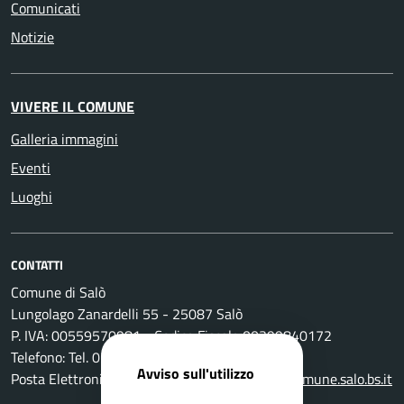
Comunicati
Notizie
VIVERE IL COMUNE
Galleria immagini
Eventi
Luoghi
CONTATTI
Comune di Salò
Lungolago Zanardelli 55 - 25087 Salò
P. IVA: 00559570981 - Codice Fiscale 00399840172
Telefono: Tel. 0365-296801
Avviso sull'utilizzo
Posta Elettronica Certificata:
protocollo@pec.comune.salo.bs.it