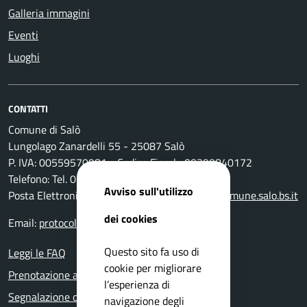
Galleria immagini
Eventi
Luoghi
CONTATTI
Comune di Salò
Lungolago Zanardelli 55 - 25087 Salò
P. IVA: 00559570981 - Codice Fiscale 00399840172
Telefono: Tel. 0365-296801
Avviso sull'utilizzo
Posta Elettronica Certificata:
protocollo@pec.comune.salo.bs.it
dei cookies
Email:
protocollo@comune.salo.bs.it
Questo sito fa uso di
Leggi le FAQ
cookie per migliorare
Prenotazione appuntamento
l’esperienza di
Segnalazione disservizio
navigazione degli