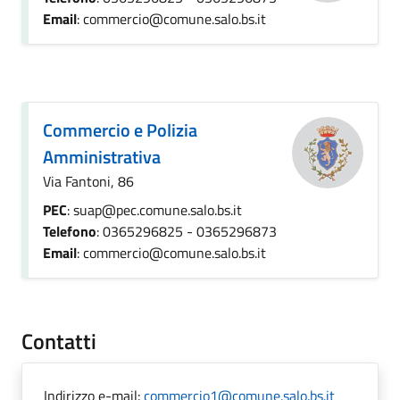
Email
: commercio@comune.salo.bs.it
Commercio e Polizia
Amministrativa
Via Fantoni, 86
PEC
: suap@pec.comune.salo.bs.it
Telefono
: 0365296825 - 0365296873
Email
: commercio@comune.salo.bs.it
Contatti
Indirizzo e-mail:
commercio1@comune.salo.bs.it