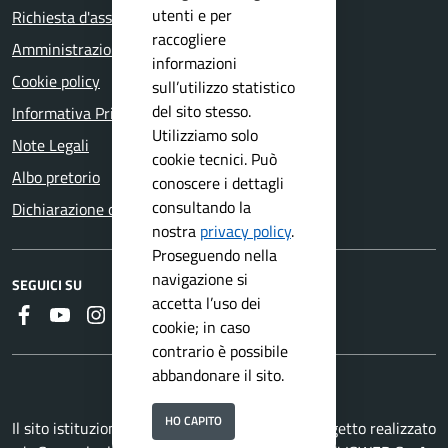
utenti e per
Richiesta d'assistenza
raccogliere
Amministrazione trasparente
informazioni
Cookie policy
sull’utilizzo statistico
del sito stesso.
Informativa Privacy
Utilizziamo solo
Note Legali
cookie tecnici. Può
Albo pretorio
conoscere i dettagli
consultando la
Dichiarazione di accessibilità
nostra
privacy policy
.
Proseguendo nella
navigazione si
SEGUICI SU
accetta l’uso dei
Faceboook
Youtube
Instagram
RSS
cookie; in caso
contrario è possibile
abbandonare il sito.
HO CAPITO
Il sito istituzionale del Comune di Salò è un progetto realizzato