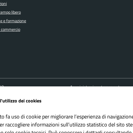
ioni
 tempo libero
e e formazione
e commercio
FAQ
Amministrazione trasparente
ione appuntamento
Cookie policy
l'utilizzo dei cookies
one disservizio
Informativa Privacy
 d'assistenza
Note Legali
to fa uso di cookie per migliorare l’esperienza di navigazion
Albo pretorio
er raccogliere informazioni sull’utilizzo statistico del sito st
Dichiarazione di accessibilità
mo solo cookie tecnici. Può conoscere i dettagli consultando 