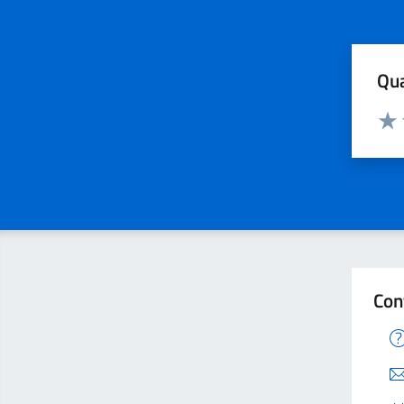
Qua
Valuta
Valu
Con