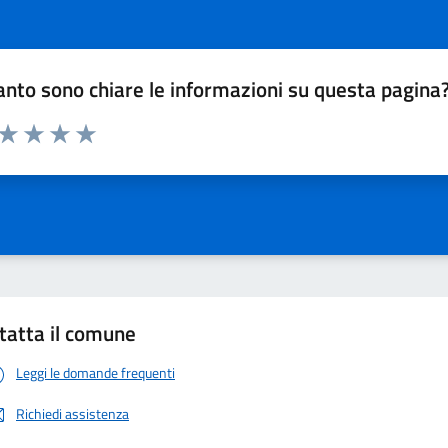
nto sono chiare le informazioni su questa pagina
 da 1 a 5 stelle la pagina
ta 1 stelle su 5
Valuta 2 stelle su 5
Valuta 3 stelle su 5
Valuta 4 stelle su 5
Valuta 5 stelle su 5
tatta il comune
Leggi le domande frequenti
Richiedi assistenza