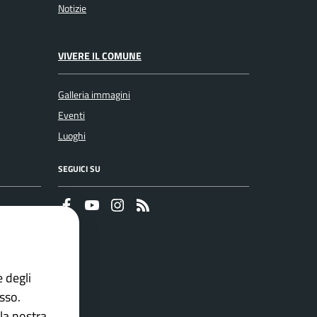
Notizie
VIVERE IL COMUNE
Galleria immagini
Eventi
Luoghi
SEGUICI SU
Faceboook
Youtube
Instagram
RSS
e degli
esso.
la nostra