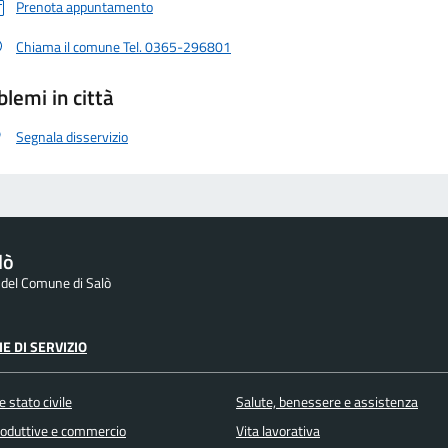
Prenota appuntamento
Chiama il comune Tel. 0365-296801
blemi in città
Segnala disservizio
lò
e del Comune di Salò
E DI SERVIZIO
 stato civile
Salute, benessere e assistenza
produttive e commercio
Vita lavorativa