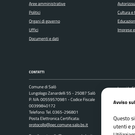
Aree amministrative
Autorizzaz
Politici
Cultura e
Organi di governo
Educazion
Uffici
Imprese 
Documenti e dati
CONTATTI
Comune di Salò
Leggi le 
Lungolago Zanardelli 55 - 25087 Salò
Prenotaz
P. IVA: 00559570981 - Codice Fiscale
Avviso sul
00399840172
Segnalazi
Telefono: Tel. 0365-296801
Richiesta
Questo si
Posta Elettronica Certificata:
protocollo@pec.comune.salo.bs.it
utenti e p
Utilizzia