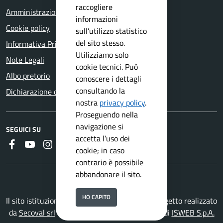
raccogliere
Amministrazione trasparente
informazioni
Cookie policy
sull’utilizzo statistico
del sito stesso.
Informativa Privacy
Utilizziamo solo
Note Legali
cookie tecnici. Può
Albo pretorio
conoscere i dettagli
consultando la
Dichiarazione di accessibilità
nostra
privacy policy
.
Proseguendo nella
navigazione si
SEGUICI SU
accetta l’uso dei
Faceboook
Youtube
Instagram
RSS
cookie; in caso
contrario è possibile
abbandonare il sito.
HO CAPITO
Il sito istituzionale del Comune di Salò è un progetto realizzato
da
Secoval srl
con la
Soluzione Comuni PNRR
di
ISWEB S.p.A.