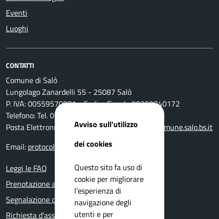
Eventi
Luoghi
CONTATTI
Comune di Salò
Lungolago Zanardelli 55 - 25087 Salò
P. IVA: 00559570981 - Codice Fiscale 00399840172
Telefono: Tel. 0365-296801
Avviso sull'utilizzo
Posta Elettronica Certificata:
protocollo@pec.comune.salo.bs.it
dei cookies
Email:
protocollo@comune.salo.bs.it
Questo sito fa uso di
Leggi le FAQ
cookie per migliorare
Prenotazione appuntamento
l’esperienza di
Segnalazione disservizio
navigazione degli
utenti e per
Richiesta d'assistenza