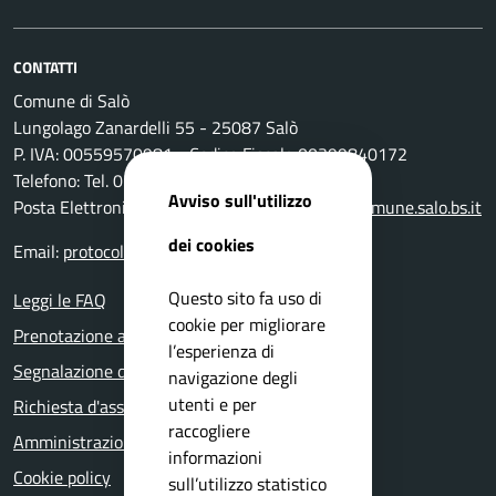
CONTATTI
Comune di Salò
Lungolago Zanardelli 55 - 25087 Salò
P. IVA: 00559570981 - Codice Fiscale 00399840172
Telefono: Tel. 0365-296801
Avviso sull'utilizzo
Posta Elettronica Certificata:
protocollo@pec.comune.salo.bs.it
dei cookies
Email:
protocollo@comune.salo.bs.it
Questo sito fa uso di
Leggi le FAQ
cookie per migliorare
Prenotazione appuntamento
l’esperienza di
Segnalazione disservizio
navigazione degli
utenti e per
Richiesta d'assistenza
raccogliere
Amministrazione trasparente
informazioni
Cookie policy
sull’utilizzo statistico