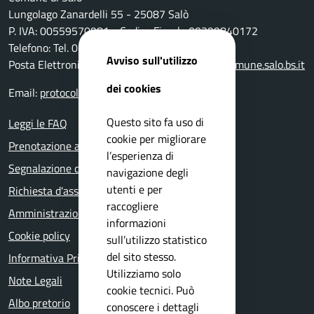
Lungolago Zanardelli 55 - 25087 Salò
P. IVA: 00559570981 - Codice Fiscale 00399840172
Telefono: Tel. 0365-296801
Avviso sull'utilizzo
Posta Elettronica Certificata:
protocollo@pec.comune.salo.bs.it
dei cookies
Email:
protocollo@comune.salo.bs.it
Questo sito fa uso di
Leggi le FAQ
cookie per migliorare
Prenotazione appuntamento
l’esperienza di
Segnalazione disservizio
navigazione degli
utenti e per
Richiesta d'assistenza
raccogliere
Amministrazione trasparente
informazioni
Cookie policy
sull’utilizzo statistico
del sito stesso.
Informativa Privacy
Utilizziamo solo
Note Legali
cookie tecnici. Può
Albo pretorio
conoscere i dettagli