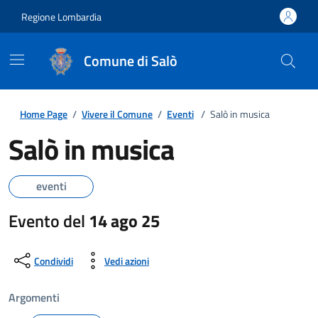
Regione Lombardia
Comune di Salò
Home Page
/
Vivere il Comune
/
Eventi
/
Salò in musica
Salò in musica
eventi
Evento del
14 ago 25
Condividi
Vedi azioni
Argomenti