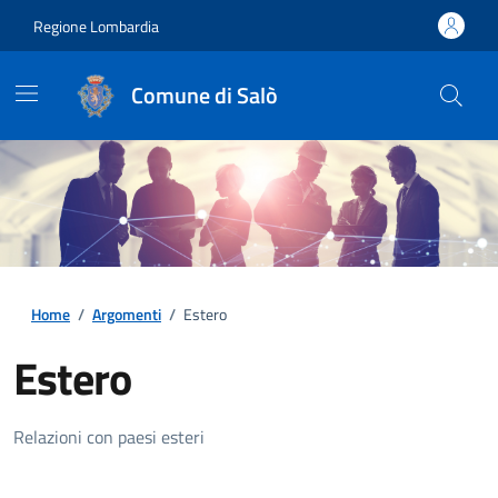
Regione Lombardia
Comune di Salò
Home
/
Argomenti
/
Estero
Estero
Dettagli della notizia
Relazioni con paesi esteri