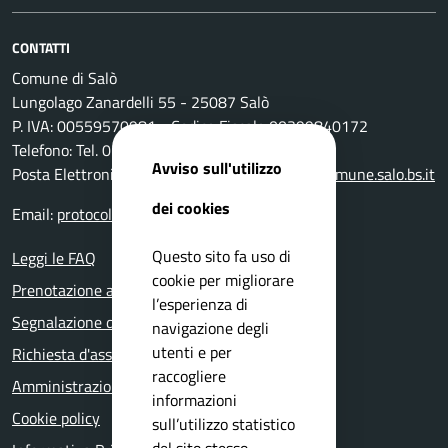
CONTATTI
Comune di Salò
Lungolago Zanardelli 55 - 25087 Salò
P. IVA: 00559570981 - Codice Fiscale 00399840172
Telefono: Tel. 0365-296801
Avviso sull'utilizzo
Posta Elettronica Certificata:
protocollo@pec.comune.salo.bs.it
dei cookies
Email:
protocollo@comune.salo.bs.it
Questo sito fa uso di
Leggi le FAQ
cookie per migliorare
Prenotazione appuntamento
l’esperienza di
Segnalazione disservizio
navigazione degli
utenti e per
Richiesta d'assistenza
raccogliere
Amministrazione trasparente
informazioni
Cookie policy
sull’utilizzo statistico
del sito stesso.