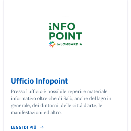
Ufficio Infopoint
Presso l'ufficio è possibile reperire materiale
informativo oltre che di Salò, anche del lago in
generale, dei dintorni, delle città d'arte, le
manifestazioni ed altro.
LEGGI DI PIÙ
SU UFFICIO INFOPOINT