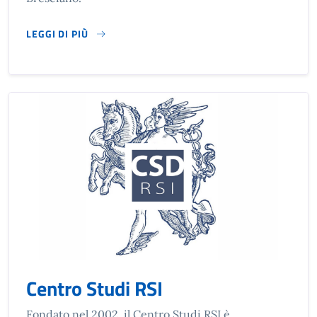
LEGGI DI PIÙ
SU BIBLIOTECA DI SALÒ
Centro Studi RSI
Fondato nel 2002, il Centro Studi RSI è