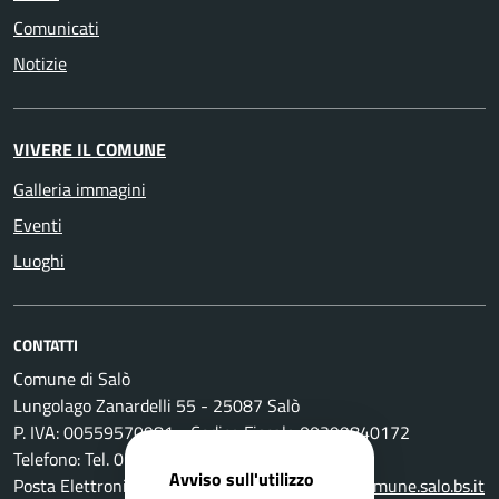
Comunicati
Notizie
VIVERE IL COMUNE
Galleria immagini
Eventi
Luoghi
CONTATTI
Comune di Salò
Lungolago Zanardelli 55 - 25087 Salò
P. IVA: 00559570981 - Codice Fiscale 00399840172
Telefono: Tel. 0365-296801
Avviso sull'utilizzo
Posta Elettronica Certificata:
protocollo@pec.comune.salo.bs.it