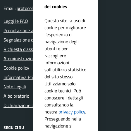
dei cookies
Email:
protocollo@comune.salo.bs.it
Questo sito fa uso di
Leggi le FAQ
cookie per migliorare
Prenotazione appuntamento
l’esperienza di
Segnalazione disservizio
navigazione degli
utenti e per
Richiesta d'assistenza
raccogliere
Amministrazione trasparente
informazioni
Cookie policy
sull’utilizzo statistico
del sito stesso.
Informativa Privacy
Utilizziamo solo
Note Legali
cookie tecnici. Può
Albo pretorio
conoscere i dettagli
consultando la
Dichiarazione di accessibilità
nostra
privacy policy
.
Proseguendo nella
navigazione si
SEGUICI SU