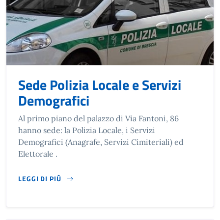
Sede Polizia Locale e Servizi
Demografici
Al primo piano del palazzo di Via Fantoni, 86
hanno sede: la Polizia Locale, i Servizi
Demografici (Anagrafe, Servizi Cimiteriali) ed
Elettorale .
LEGGI DI PIÙ
SU SEDE POLIZIA LOCALE E SERVIZI DEMOGRAFICI