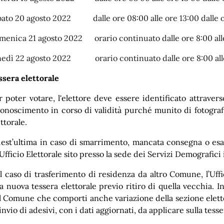
bato 20 agosto 2022 dalle ore 08:00 alle ore 13:00 dalle or
menica 21 agosto 2022 orario continuato dalle ore 8:00 all
nedì 22 agosto 2022 orario continuato dalle ore 8:00 all
ssera elettorale
r poter votare, l'elettore deve essere identificato attraver
conoscimento in corso di validità purché munito di fotografi
ttorale.
est’ultima in caso di smarrimento, mancata consegna o esa
’Ufficio Elettorale sito presso la sede dei Servizi Demografici 
l caso di trasferimento di residenza da altro Comune, l’Uffi
a nuova tessera elettorale previo ritiro di quella vecchia. In
l Comune che comporti anche variazione della sezione elettor
’invio di adesivi, con i dati aggiornati, da applicare sulla tess