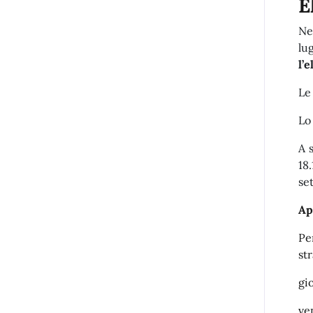
E
Ne
lu
l’
Le
Lo
A 
18
se
Ap
Pe
st
gi
ve