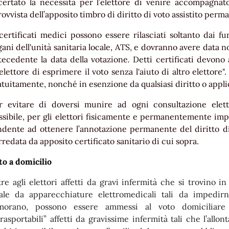
certato la necessità per l’elettore di venire accompagnato
rovvista dell’apposito timbro di diritto di voto assistito perm
certificati medici possono essere rilasciati soltanto dai 
gani dell'unità sanitaria locale, ATS, e dovranno avere data
tecedente la data della votazione
.
Detti certificati devono 
'elettore di esprimere il voto senza l'aiuto di altro elettore".
atuitamente, nonché in esenzione da qualsiasi diritto o appl
r evitare di doversi munire ad ogni consultazione eletto
ssibile, per gli elettori fisicamente e permanentemente im
ndente ad ottenere l’annotazione permanente del diritto di 
rredata da apposito certificato sanitario di cui sopra.
to a domicilio
tre agli elettori affetti da gravi infermità che si trovino 
tale da apparecchiature elettromedicali tali da impedirne
morano, possono essere ammessi al voto domiciliare a
trasportabili” affetti da gravissime infermità tali che l’all