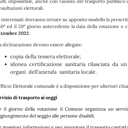
sulti impossibile, anche con l’ausilio del trasporto pubblic
sultazioni elettorali.
i interessati dovranno inviare su apposito modello la prescr
 40° ed il 20° giorno antecedente la data della votazione e 
ttembre 2022
.
la dichiarazione devono essere allegate:
copia della tessera elettorale;
idonea certificazione sanitaria rilasciata da 
organi dell’azienda sanitaria locale.
Ufficio Elettorale comunale è a disposizione per ulteriori chi
rvizio di trasporto ai seggi
r il giorno della votazione il Comune organizza un servizi
ggiungimento del seggio alle persone disabili.
r maggiori informazioni e per prenotare il trasporto contatta