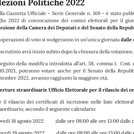
lezioni Politiche 2022
lla Gazzetta Ufficiale – Serie Generale n. 169 – è stato pubb
glio 2022 di convocazione dei comizi elettorali per il gi
elezione della Camera dei Deputati e del Senato della Repub
 operazioni di voto si svolgeranno in un’unica giornata
dalle 
 scrutinio avrà inizio subito dopo la chiusura della votazione.
seguito della modifica introdotta all’art. 58, comma 1, Cost. da
.10.2021, potranno votare anche per il Senato della Repubbli
ttembre 2022, avranno raggiunto la maggiore età.
erture straordinarie Ufficio Elettorale per il rilascio dei cer
r il rilascio dei certificati di iscrizione nelle liste elettora
raordinario, secondo il seguente calendario:
ovedì 18 agosto 2022 dalle ore 08:00 alle ore 13:00 dalle or
nerdì 19 agosto 2022 dalle ore 08:00 alle ore 13:00 dalle or