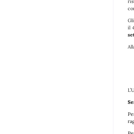
ri
con
Gl
il
se
Al
L’
Se
Pe
ra
Pe