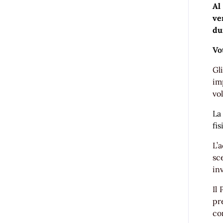
Al
ve
du
Vo
Gl
im
vo
La
fi
L’
sc
inv
Il
pr
co