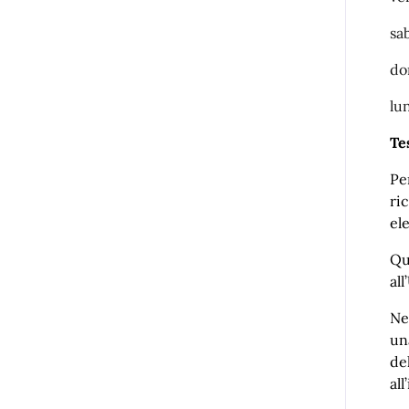
sa
do
lu
Te
Pe
ri
ele
Qu
all
Ne
un
de
all