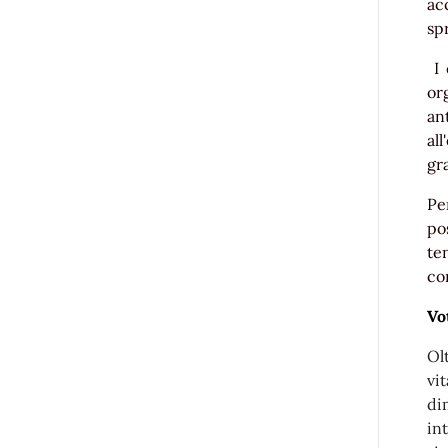
ac
sp
I 
or
an
all
gr
Pe
po
te
co
Vo
Ol
vi
di
in