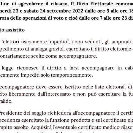
 fine di agevolarne il rilascio, l’Ufficio Elettorale com
nerdì 23 e sabato 24 settembre 2022 dalle ore 9 alle ore 18
rata delle operazioni di voto e cioè dalle ore 7 alle ore 23
to assistito
i “elettori fisicamente impediti”, i non vedenti, gli amputati d
pedimento di analoga gravità, esercitano il diritto elettorale c
lontariamente scelto come accompagnatore.
 legge riconosce il diritto a farsi accompagnare in ca
sicamente impediti solo temporaneamente.
accompagnatore deve essere iscritto nelle liste elettorali d
elto liberamente dall’interessato e non può esercitare la
alido.
 Presidente del seggio richiederà all’accompagnatore il certif
ecedenza esercitato la funzione predetta e sul certificato el
mpito assolto. Acquisirà l’eventuale certificato medico rilasc