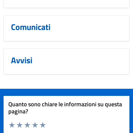
Comunicati
Avvisi
Quanto sono chiare le informazioni su questa
pagina?
Valuta da 1 a 5 stelle la pagina
Valuta 1 stelle su 5
Valuta 2 stelle su 5
Valuta 3 stelle su 5
Valuta 4 stelle su 5
Valuta 5 stelle su 5