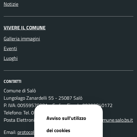
Notizie
VIVERE IL COMUNE
Galleria immagini
Eventi
Luoghi
CONTATTI
Comune di Salò
Lungolago Zanardelli 55 - 25087 Salò
P. IVA: 00559570981 - Codice Fiscale 00399840172
Telefono: Tel. 0365-296801
Avviso sull'utilizzo
Posta Elettronica Certificata:
protocollo@pec.comune.salo.bs.it
dei cookies
Email:
protocollo@comune.salo.bs.it