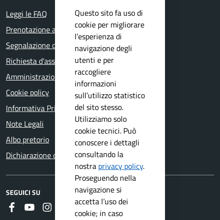
Questo sito fa uso di
Leggi le FAQ
cookie per migliorare
Prenotazione appuntamento
l’esperienza di
Segnalazione disservizio
navigazione degli
utenti e per
Richiesta d'assistenza
raccogliere
Amministrazione trasparente
informazioni
Cookie policy
sull’utilizzo statistico
del sito stesso.
Informativa Privacy
Utilizziamo solo
Note Legali
cookie tecnici. Può
Albo pretorio
conoscere i dettagli
consultando la
Dichiarazione di accessibilità
nostra
privacy policy
.
Proseguendo nella
navigazione si
SEGUICI SU
accetta l’uso dei
Faceboook
Youtube
Instagram
RSS
cookie; in caso