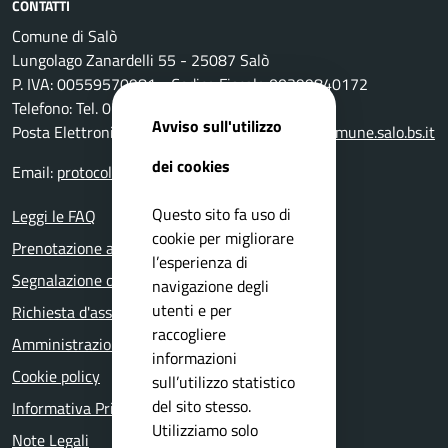
CONTATTI
Comune di Salò
Lungolago Zanardelli 55 - 25087 Salò
P. IVA: 00559570981 - Codice Fiscale 00399840172
Telefono: Tel. 0365-296801
Avviso sull'utilizzo
Posta Elettronica Certificata:
protocollo@pec.comune.salo.bs.it
dei cookies
Email:
protocollo@comune.salo.bs.it
Questo sito fa uso di
Leggi le FAQ
cookie per migliorare
Prenotazione appuntamento
l’esperienza di
Segnalazione disservizio
navigazione degli
utenti e per
Richiesta d'assistenza
raccogliere
Amministrazione trasparente
informazioni
Cookie policy
sull’utilizzo statistico
del sito stesso.
Informativa Privacy
Utilizziamo solo
Note Legali