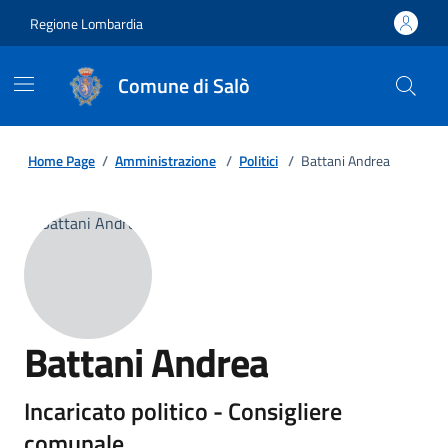
Regione Lombardia
Comune di Salò
Home Page
/
Amministrazione
/
Politici
/
Battani Andrea
Battani Andrea
Incaricato politico - Consigliere
comunale