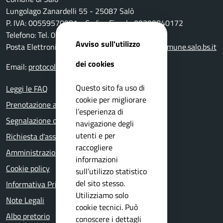
Lungolago Zanardelli 55 - 25087 Salò
P. IVA: 00559570981 - Codice Fiscale 00399840172
Telefono: Tel. 0365-296801
Avviso sull'utilizzo
Posta Elettronica Certificata:
protocollo@pec.comune.salo.bs.it
dei cookies
Email:
protocollo@comune.salo.bs.it
Questo sito fa uso di
Leggi le FAQ
cookie per migliorare
Prenotazione appuntamento
l’esperienza di
Segnalazione disservizio
navigazione degli
utenti e per
Richiesta d'assistenza
raccogliere
Amministrazione trasparente
informazioni
Cookie policy
sull’utilizzo statistico
del sito stesso.
Informativa Privacy
Utilizziamo solo
Note Legali
cookie tecnici. Può
Albo pretorio
conoscere i dettagli