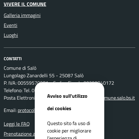
VIVERE IL COMUNE
Galleria immagini
Eventi
Luoghi
CONTATTI
Comune di Salò
Lungolago Zanardelli 55 - 25087 Salò
P. IVA: 00559570981 - Codice Fiscale 00399840172
Telefono: Tel. 0365-296801
Avviso sull'utilizzo
Posta Elettronica Certificata:
protocollo@pec.comune.salo.bs.it
dei cookies
Email:
protocollo@comune.salo.bs.it
Questo sito fa uso di
Leggi le FAQ
cookie per migliorare
Prenotazione appuntamento
l’esperienza di