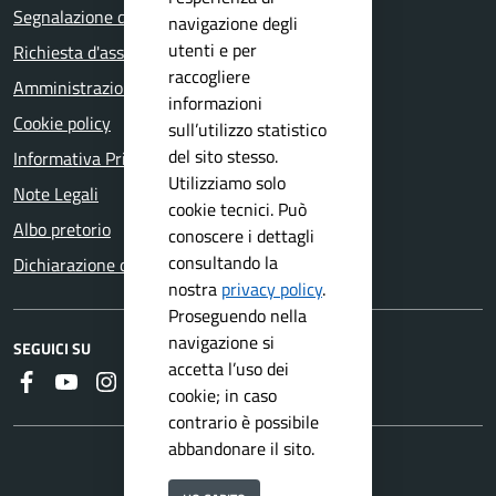
Segnalazione disservizio
navigazione degli
utenti e per
Richiesta d'assistenza
raccogliere
Amministrazione trasparente
informazioni
Cookie policy
sull’utilizzo statistico
del sito stesso.
Informativa Privacy
Utilizziamo solo
Note Legali
cookie tecnici. Può
Albo pretorio
conoscere i dettagli
consultando la
Dichiarazione di accessibilità
nostra
privacy policy
.
Proseguendo nella
navigazione si
SEGUICI SU
accetta l’uso dei
Faceboook
Youtube
Instagram
RSS
cookie; in caso
contrario è possibile
abbandonare il sito.