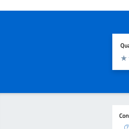
Qua
Valuta
Valu
Con