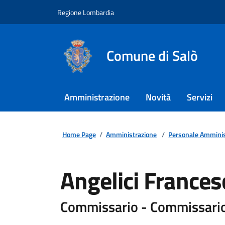
Regione Lombardia
Comune di Salò
Amministrazione
Novità
Servizi
Home Page
/
Amministrazione
/
Personale Amminis
Angelici Frances
Commissario - Commissario