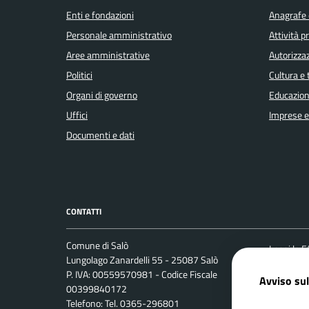
Enti e fondazioni
Anagrafe e
Personale amministrativo
Attività 
Aree amministrative
Autorizzaz
Politici
Cultura e
Organi di governo
Educazion
Uffici
Imprese 
Documenti e dati
CONTATTI
Comune di Salò
Leggi le 
Lungolago Zanardelli 55 - 25087 Salò
Prenotaz
P. IVA: 00559570981 - Codice Fiscale
Avviso sul
00399840172
Segnalazi
Telefono: Tel. 0365-296801
Richiesta