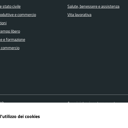
 stato civile
Salute, benessere e assistenza
produttive e commercio
Vita lavorativa
ioni
 tempo libero
e e formazione
e commercio
FAQ
Amministrazione trasparente
ione appuntamento
Cookie policy
l'utilizzo dei cookies
one disservizio
Informativa Privacy
 d'assistenza
Note Legali