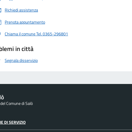
Richiedi assistenza
Prenota appuntamento
Chiama il comune Tel. 0365-296801
blemi in città
Segnala disservizio
lò
e del Comune di Salò
E DI SERVIZIO