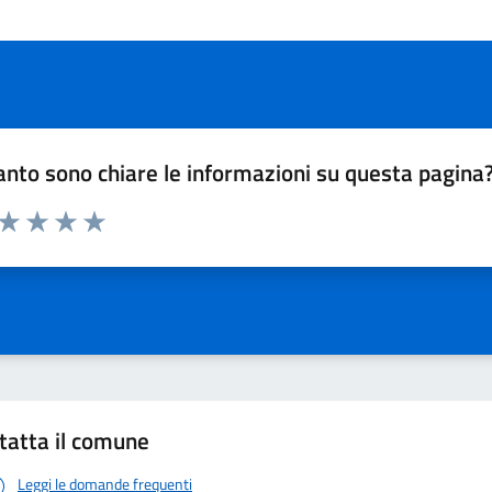
nto sono chiare le informazioni su questa pagina
 da 1 a 5 stelle la pagina
ta 1 stelle su 5
Valuta 2 stelle su 5
Valuta 3 stelle su 5
Valuta 4 stelle su 5
Valuta 5 stelle su 5
tatta il comune
Leggi le domande frequenti