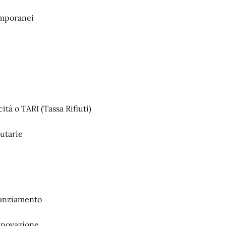
temporanei
ità o TARI (Tassa Rifiuti)
butarie
inanziamento
innovazione