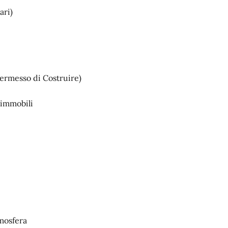
tari)
Permesso di Costruire)
 immobili
tmosfera