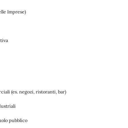
delle Imprese)
ativa
ali (es. negozi, ristoranti, bar)
dustriali
uolo pubblico