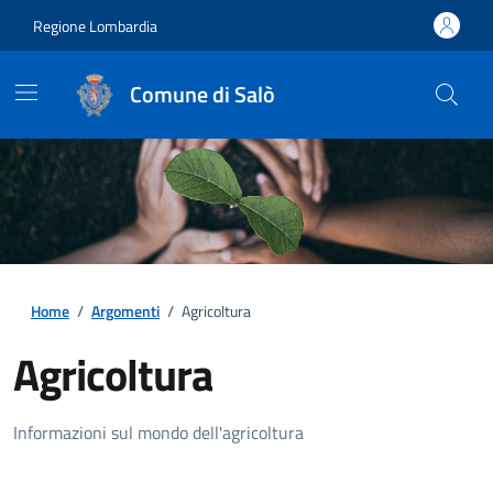
Regione Lombardia
Comune di Salò
Home
/
Argomenti
/
Agricoltura
Agricoltura
Dettagli della notizia
Informazioni sul mondo dell'agricoltura