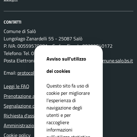
CONTATTI
Comune di Salò
Lungolago Zanardelli 55 - 25087 Salò
P. IVA: 00559570981 - Codice Fiscale 00399840172
Telefono: Tel. 0365-296801
Avviso sull'utilizzo
Posta Elettronica Certificata:
protocollo@pec.comune.salo.bs.it
dei cookies
Email:
protocollo@comune.salo.bs.it
Questo sito fa uso di
Leggi le FAQ
cookie per migliorare
Prenotazione appuntamento
l’esperienza di
Segnalazione disservizio
navigazione degli
utenti e per
Richiesta d'assistenza
raccogliere
Amministrazione trasparente
informazioni
Cookie policy
sull’utilizzo statistico