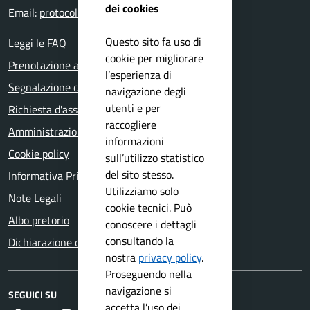
dei cookies
Email:
protocollo@comune.salo.bs.it
Questo sito fa uso di
Leggi le FAQ
cookie per migliorare
Prenotazione appuntamento
l’esperienza di
Segnalazione disservizio
navigazione degli
utenti e per
Richiesta d'assistenza
raccogliere
Amministrazione trasparente
informazioni
Cookie policy
sull’utilizzo statistico
del sito stesso.
Informativa Privacy
Utilizziamo solo
Note Legali
cookie tecnici. Può
Albo pretorio
conoscere i dettagli
consultando la
Dichiarazione di accessibilità
nostra
privacy policy
.
Proseguendo nella
navigazione si
SEGUICI SU
accetta l’uso dei