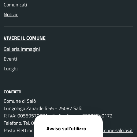
Comunicati
Notizie
VIVERE IL COMUNE
Galleria immagini
Eventi
Luoghi
CONTATTI
Comune di Salò
Lungolago Zanardelli 55 - 25087 Salò
P. IVA: 00559570981 - Codice Fiscale 00399840172
Telefono: Tel. 0365-296801
Avviso sull'utilizzo
Posta Elettronica Certificata:
protocollo@pec.comune.salo.bs.it