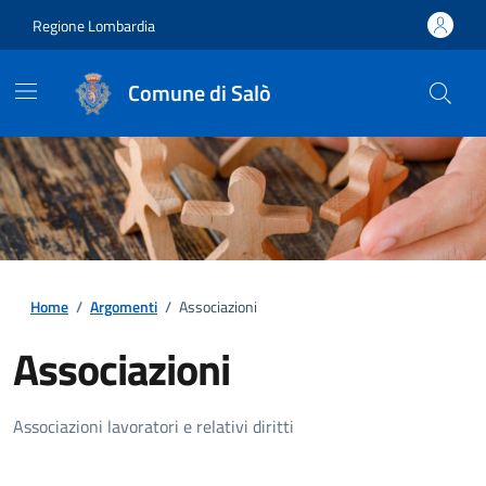
Regione Lombardia
Comune di Salò
Home
/
Argomenti
/
Associazioni
Associazioni
Dettagli della notizia
Associazioni lavoratori e relativi diritti