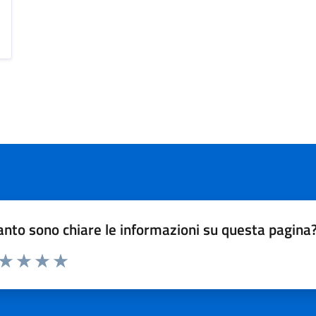
nto sono chiare le informazioni su questa pagina
 da 1 a 5 stelle la pagina
ta 1 stelle su 5
Valuta 2 stelle su 5
Valuta 3 stelle su 5
Valuta 4 stelle su 5
Valuta 5 stelle su 5