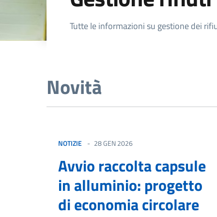
Dettagli della not
Tutte le informazioni su gestione dei rifiu
Novità
NOTIZIE
28 GEN 2026
Avvio raccolta capsule
in alluminio: progetto
di economia circolare