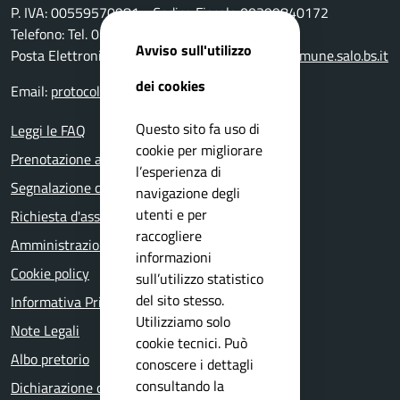
P. IVA: 00559570981 - Codice Fiscale 00399840172
Telefono: Tel. 0365-296801
Avviso sull'utilizzo
Posta Elettronica Certificata:
protocollo@pec.comune.salo.bs.it
dei cookies
Email:
protocollo@comune.salo.bs.it
Questo sito fa uso di
Leggi le FAQ
cookie per migliorare
Prenotazione appuntamento
l’esperienza di
Segnalazione disservizio
navigazione degli
utenti e per
Richiesta d'assistenza
raccogliere
Amministrazione trasparente
informazioni
Cookie policy
sull’utilizzo statistico
del sito stesso.
Informativa Privacy
Utilizziamo solo
Note Legali
cookie tecnici. Può
Albo pretorio
conoscere i dettagli
consultando la
Dichiarazione di accessibilità