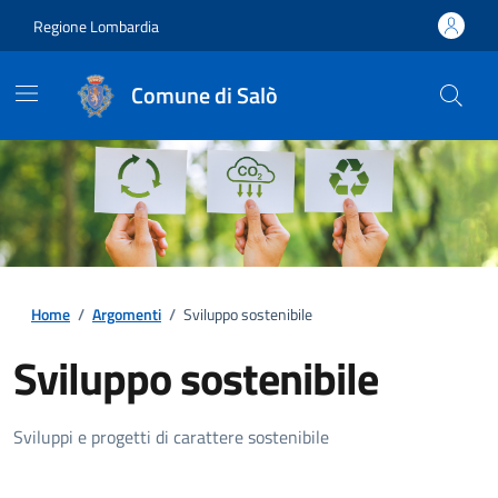
Regione Lombardia
Comune di Salò
Home
/
Argomenti
/
Sviluppo sostenibile
Sviluppo sostenibile
Dettagli della notizia
Sviluppi e progetti di carattere sostenibile