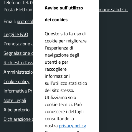
Telefono: Tel. 0365-296801
Avviso sull'utilizzo
Posta Elettronica Certificata:
protocollo@pec.comune.salo.bs.it
dei cookies
Email:
protocollo@comune.salo.bs.it
Questo sito fa uso di
Leggi le FAQ
cookie per migliorare
Prenotazione appuntamento
l’esperienza di
Segnalazione disservizio
navigazione degli
utenti e per
Richiesta d'assistenza
raccogliere
Amministrazione trasparente
informazioni
Cookie policy
sull’utilizzo statistico
del sito stesso.
Informativa Privacy
Utilizziamo solo
Note Legali
cookie tecnici. Può
Albo pretorio
conoscere i dettagli
consultando la
Dichiarazione di accessibilità
nostra
privacy policy
.