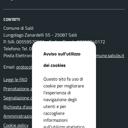
CONTATTI
Comune di Salò
Lungolago Zanardelli 55 - 25087 Salò
P. IVA: 00559570981 - Codice Fiscale 00399840172
Telefono: Tel. 0365-296801
Avviso sull'utilizzo
Posta Elettronica Certificata:
protocollo@pec.comune.salo.bs.it
dei cookies
Email:
protocollo@comune.salo.bs.it
Questo sito fa uso di
Leggi le FAQ
cookie per migliorare
Prenotazione appuntamento
l’esperienza di
Segnalazione disservizio
navigazione degli
utenti e per
Richiesta d'assistenza
raccogliere
Amministrazione trasparente
informazioni
Cookie policy
sull’utilizzo statistico